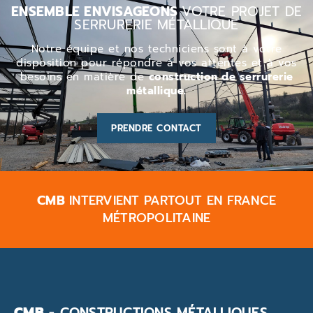
ENSEMBLE ENVISAGEONS
VOTRE PROJET DE
SERRURERIE MÉTALLIQUE
Notre équipe et nos techniciens sont à votre
disposition pour répondre à vos attentes et à vos
besoins en matière de
construction de serrurerie
métallique.
PRENDRE CONTACT
CMB
INTERVIENT PARTOUT EN FRANCE
MÉTROPOLITAINE
CMB
- CONSTRUCTIONS MÉTALLIQUES