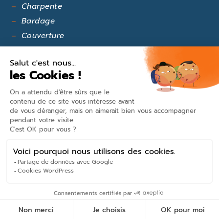
Charpente
Bardage
Couverture
Serrurerie
Photovoltaïque
L'ENTREPRISE
Présentation & Histoire
Certifications
Mentions légales
Politique de confidentialité
Conception mc-media.com