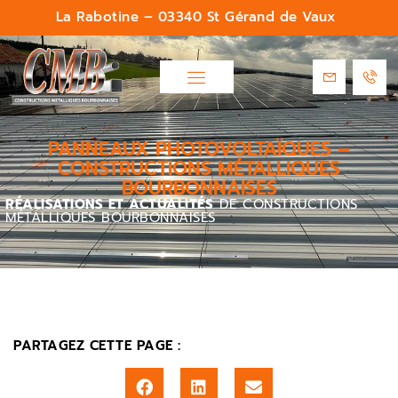
La Rabotine – 03340 St Gérand de Vaux
PANNEAUX PHOTOVOLTAÏQUES –
CONSTRUCTIONS MÉTALLIQUES
BOURBONNAISES
RÉALISATIONS ET ACTUALITÉS
DE CONSTRUCTIONS
MÉTALLIQUES BOURBONNAISES
PARTAGEZ CETTE PAGE :